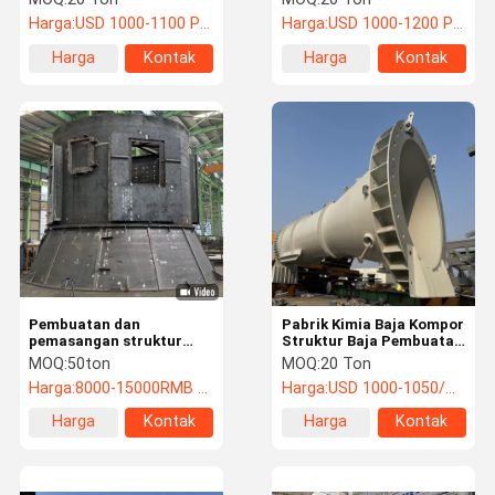
Chimney Frame
Harga:
USD 1000-1100 PER TON
Harga:
USD 1000-1200 PER TON
Harga
Kontak
Harga
Kontak
terbaik
terbaik
Pembuatan dan
Pabrik Kimia Baja Kompor
pemasangan struktur
Struktur Baja Pembuatan
baja untuk pabrik industri
Peralatan Lingkungan
MOQ:
50ton
MOQ:
20 Ton
dan bengkel
Harga:
8000-15000RMB per ton
Harga:
USD 1000-1050/TON
Harga
Kontak
Harga
Kontak
terbaik
terbaik