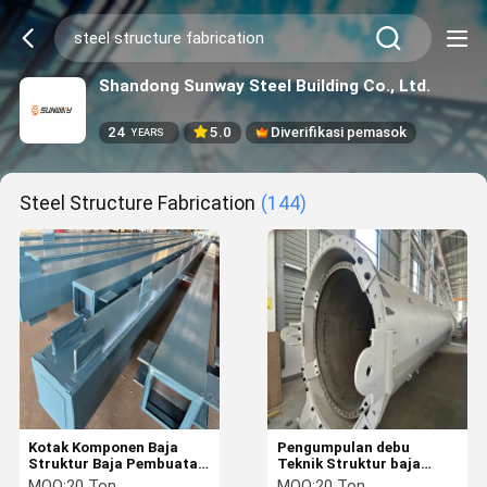
Shandong Sunway Steel Building Co., Ltd.
24
5.0
Diverifikasi pemasok
YEARS
Steel Structure Fabrication
(144)
Kotak Komponen Baja
Pengumpulan debu
Struktur Baja Pembuatan
Teknik Struktur baja
Bangunan Prefabrikasi
Fabrikasi Kabinet Hopper
MOQ:
20 Ton
MOQ:
20 Ton