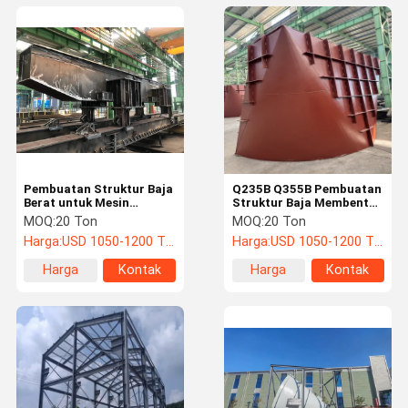
Pembuatan Struktur Baja
Q235B Q355B Pembuatan
Berat untuk Mesin
Struktur Baja Membentuk
Pembuatan Gerbang
dan Membengkokkan
MOQ:
20 Ton
MOQ:
20 Ton
Jembatan
Untuk Struktur Kompleks
Harga:
USD 1050-1200 TON
Harga:
USD 1050-1200 TON
Harga
Kontak
Harga
Kontak
terbaik
terbaik