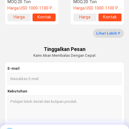
baja Pabrikasi CE AISC
Untuk Konstruksi Gudang
MOQ:
20 Ton
MOQ:
20 Ton
Lokakarya
Harga:
USD 1000-1100 PER TON
Harga:
USD 1000-1100 PER TON
Harga
Kontak
Harga
Kontak
Kontrol
Berita
Semua
Quote
terbaik
terbaik
Kualitas
Kasus
Request
Suatu
Lihat Lebih
Pembuatan struktur baja
Tinggalkan Pesan
Kami Akan Membalas Dengan Cepat
Pembuatan Baja Berat
E-mail
Struktur Baja Ketel
Struktur Rak Pipa
Kebutuhan
Dukungan struktur baja
Lokakarya Struktur Baja
Gedung Baja Bertingkat Tinggi