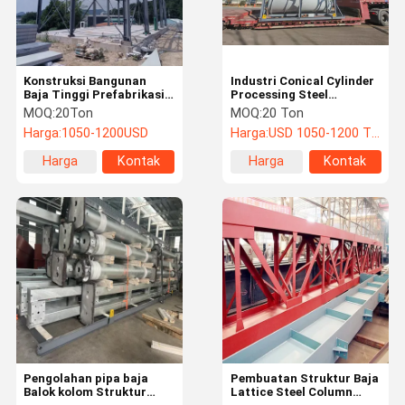
Konstruksi Bangunan
Industri Conical Cylinder
Baja Tinggi Prefabrikasi
Processing Steel
Konstruksi Struktur Baja
Structure Fabrication
MOQ:
20Ton
MOQ:
20 Ton
Sesuai dengan AISC/CE
Harga:
1050-1200USD
Harga:
USD 1050-1200 TON
untuk Sistem Beban Berat
Harga
Kontak
Harga
Kontak
terbaik
terbaik
Rumah
Produk
Tentang Kita
Wisata
Pabrik
Pengolahan pipa baja
Pembuatan Struktur Baja
Balok kolom Struktur
Lattice Steel Column