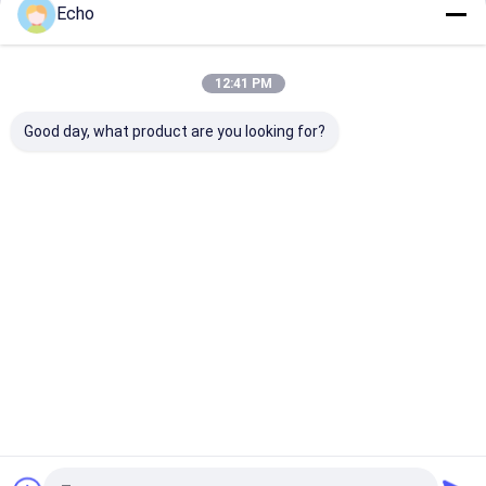
Struktur baja surya
Echo
Terus
12:41 PM
Kategori Kami
Good day, what product are you looking for?
Pembuatan
Pembuatan
Struktur Baja
Struktur R
struktur baja
Baja Berat
Ketel
Pipa
Rumah
Tentang kita
Hubungi kami
Sitemap
Privacy Policy
Kualitas
Pembuatan struktur baja
Pabrik cina.Copyright © 2025