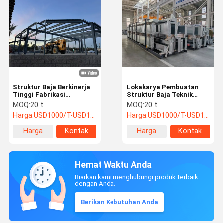
Struktur Baja Berkinerja
Lokakarya Pembuatan
Tinggi Fabrikasi
Struktur Baja Teknik
Konstruksi ASTM Tahan
Presisi Q235B Untuk
MOQ:
20 t
MOQ:
20 t
Cuaca
Industri Berat
Harga:
USD1000/T-USD1200/T
Harga:
USD1000/T-USD1200/T
Harga
Kontak
Harga
Kontak
terbaik
terbaik
Hemat Waktu Anda
Biarkan kami menghubungi produk terbaik
dengan Anda.
Berikan Kebutuhan Anda