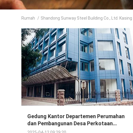
Rumah
/
Shandong Sunway Steel Building Co., Ltd. Kasing
Gedung Kantor Departemen Perumahan
dan Pembangunan Desa Perkotaan
Provinsi Shandong
2025-04-12 09:29:20