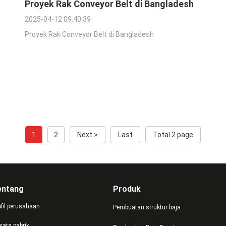
Proyek Rak Conveyor Belt di Bangladesh
2025-04-12 09:40:39
Proyek Rak Conveyor Belt di Bangladesh
1
2
Next >
Last
Total 2 page
entang
Produk
ofil perusahaan
Pembuatan struktur baja
sata pabrik