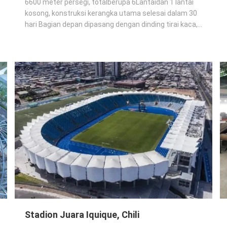
6600 meter persegi, totalberupa 6Lantaidan 1 lantai
kosong, konstruksi kerangka utama selesai dalam 30
hari Bagian depan dipasang dengan dinding tirai kaca,
dan bagian belakang dipasang dengan panel dinding
prefabrikasi NALC
Stadion Juara Iquique, Chili