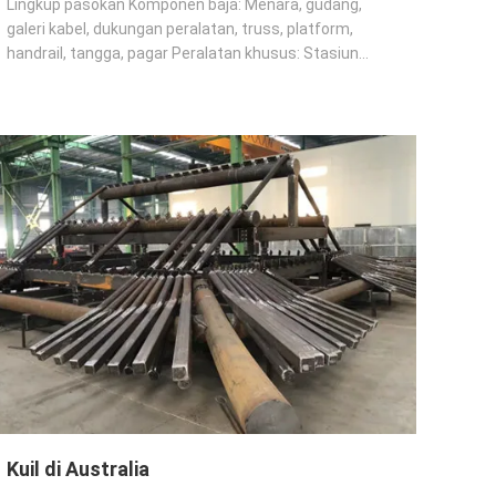
Lingkup pasokan Komponen baja: Menara, gudang,
galeri kabel, dukungan peralatan, truss, platform,
handrail, tangga, pagar Peralatan khusus: Stasiun
penghancur, siklon, menara pelembab, silo baja,
hopper, stasiun penggilingan, kipas, pengumpul debu,
penutup kepala tungku, saluran udara Mesin: ...
Kuil di Australia