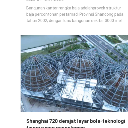
Bangunan kantor rangka baja adalahproyek struktur
baja percontohan pertamadi Provinsi Shandong pada
tahun 2002, dengan luas bangunan sekitar 3000 meter
persegi.yang jauh lebih cepat dari kemajuan konstruksi
bingkai beton serupa, dan ada lebih sedikit air dan
beton untuk konstruksi di lokasi.
Shanghai 720 derajat layar bola-teknologi
tinggi ruang pengalaman