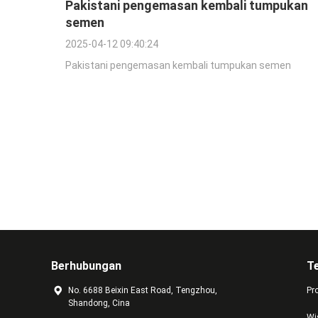
Pakistani pengemasan kembali tumpukan
semen
2025-04-12 09:40:24
Pakistani pengemasan kembali tumpukan semen
Berhubungan
T
No. 6688 Beixin East Road, Tengzhou,
Pr
Shandong, Cina
Wi