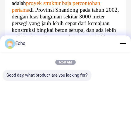
adalah
proyek struktur baja percontohan
pertama
di Provinsi Shandong pada tahun 2002,
dengan luas bangunan sekitar 3000 meter
persegi.yang jauh lebih cepat dari kemajuan
konstruksi bingkai beton serupa, dan ada lebih
sedikit air dan beton untuk konstruksi di lokasi.
Echo
Recommended Products
6:58 AM
Good day, what product are you looking for?
Harga terbaik
Harga terbaik
Harga terbaik
Harga terb