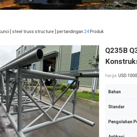
kunci [ steel truss structure ] pertandingan
24
Produk.
Q235B Q3
Konstruks
harga:
USD 1000
Bahan
Standar
Pengolahan 
Aplikasi