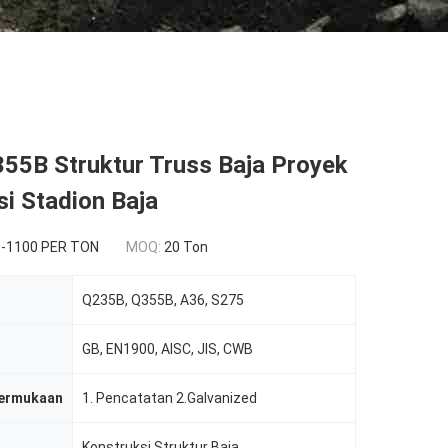
55B Struktur Truss Baja Proyek
i Stadion Baja
-1100 PER TON
MOQ:
20 Ton
Q235B, Q355B, A36, S275
GB, EN1900, AISC, JIS, CWB
Permukaan
1. Pencatatan 2.Galvanized
Konstruksi Struktur Baja