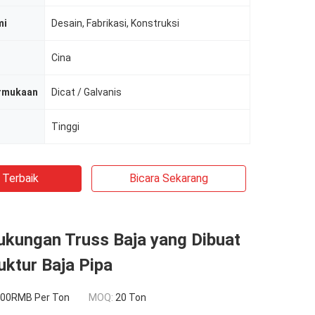
mi
Desain, Fabrikasi, Konstruksi
Cina
rmukaan
Dicat / Galvanis
Tinggi
 Terbaik
Bicara Sekarang
ukungan Truss Baja yang Dibuat
uktur Baja Pipa
00RMB Per Ton
MOQ:
20 Ton