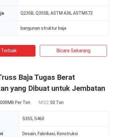
ja
Q235B, Q355B, ASTM A36, ASTM572
bangunan struktur baja
 Terbaik
Bicara Sekarang
Truss Baja Tugas Berat
kan yang Dibuat untuk Jembatan
00RMB Per Ton
MOQ:
50 Ton
S355, S460
mi
Desain, Fabrikasi, Konstruksi