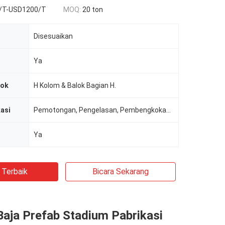
/T-USD1200/T
MOQ:
20 ton
Disesuaikan
Ya
lok
H Kolom & Balok Bagian H.
asi
Pemotongan, Pengelasan, Pembengkokan, Pengeboran, Perakitan
Ya
 Terbaik
Bicara Sekarang
Baja Prefab Stadium Pabrikasi