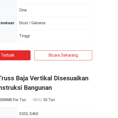
Cina
rmukaan
Dicat / Galvanis
Tinggi
 Terbaik
Bicara Sekarang
Truss Baja Vertikal Disesuaikan
nstruksi Bangunan
00RMB Per Ton
MOQ:
50 Ton
S355, S460