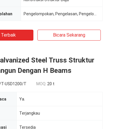
olahan
Pengelompokan, Pengelasan, Pengelompokan, Pemotongan, Penumbukan
 Terbaik
Bicara Sekarang
alvanized Steel Truss Struktur
angun Dengan H Beams
/T-USD1200/T
MOQ:
20 t
aca
Ya.
Terjangkau
sasi
Tersedia