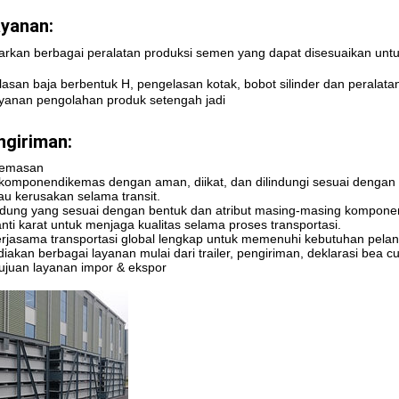
yanan:
rkan berbagai peralatan produksi semen yang dapat disesuaikan un
san baja berbentuk H, pengelasan kotak, bobot silinder dan peralatan
anan pengolahan produk setengah jadi
giriman:
Kemasan
komponen
dikemas dengan aman, diikat, dan dilindungi sesuai dengan 
u kerusakan selama transit.
dung yang sesuai dengan bentuk dan atribut masing-masing komponen
ti karat untuk menjaga kualitas selama proses transportasi.
 kerjasama transportasi global lengkap untuk memenuhi kebutuhan pela
iakan berbagai layanan mulai dari trailer, pengiriman, deklarasi bea cu
ujuan layanan impor & ekspor