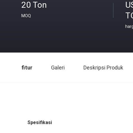
20 Ton
U
T
MOQ
har
fitur
Galeri
Deskripsi Produk
Spesifikasi