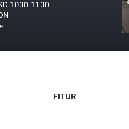
SD 1000-1100
ON
ga
FITUR