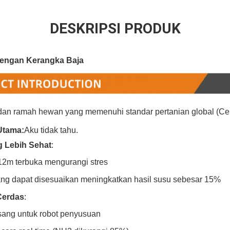
DESKRIPSI PRODUK
engan Kerangka Baja
 dan ramah hewan yang memenuhi standar pertanian global (C
Utama:
Aku tidak tahu.
g Lebih Sehat
:
12m terbuka mengurangi stres
g dapat disesuaikan meningkatkan hasil susu sebesar 15%
Cerdas
:
sang untuk robot penyusuan