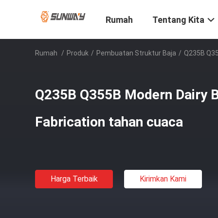
Rumah
Tentang Kita
Rumah
/
Produk
/
Pembuatan Struktur Baja
/
Q235B Q355
Q235B Q355B Modern Dairy B
Fabrication tahan cuaca
Harga Terbaik
Kirimkan Kami