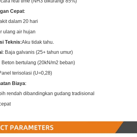
ara real time (NH3 dikurangi 85%)
gan Cepat
:
akit dalam 20 hari
r ulang air hujan
si Teknis:
Aku tidak tahu.
i
: Baja galvanis (25+ tahun umur)
: Beton bertulang (20kN/m2 beban)
Panel terisolasi (U=0,28)
atan Biaya
:
bih rendah dibandingkan gudang tradisional
cepat