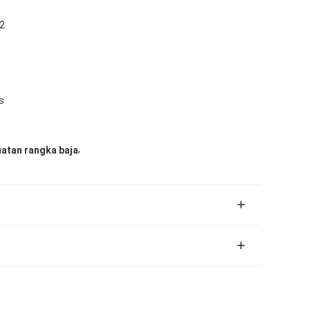
2
s
,
atan rangka baja