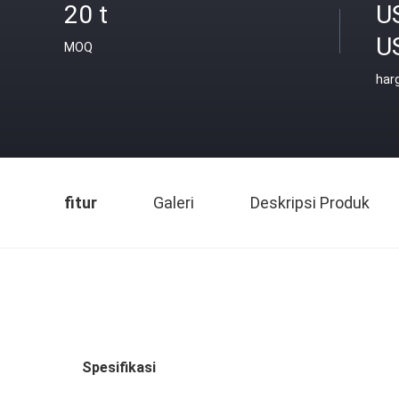
20 t
U
U
MOQ
har
fitur
Galeri
Deskripsi Produk
Spesifikasi