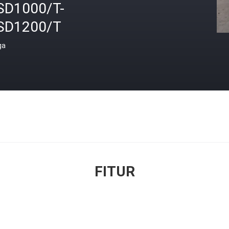
SD1000/T-
SD1200/T
ga
FITUR