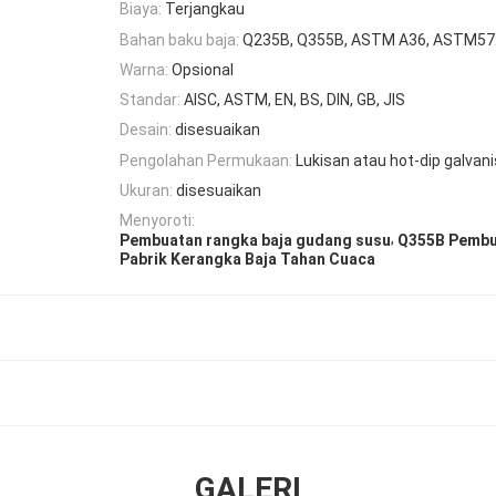
Biaya:
Terjangkau
Bahan baku baja:
Q235B, Q355B, ASTM A36, ASTM57
Warna:
Opsional
Standar:
AISC, ASTM, EN, BS, DIN, GB, JIS
Desain:
disesuaikan
Pengolahan Permukaan:
Lukisan atau hot-dip galvani
Ukuran:
disesuaikan
Menyoroti:
,
Pembuatan rangka baja gudang susu
Q355B Pembu
Pabrik Kerangka Baja Tahan Cuaca
GALERI