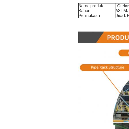
Nama produk
Gudan
Bahan
ASTM; 
Permukaan
Dicat; 