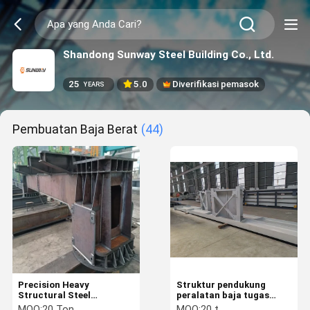
Shandong Sunway Steel Building Co., Ltd.
25
5.0
Diverifikasi pemasok
YEARS
Pembuatan Baja Berat
(44)
Precision Heavy
Struktur pendukung
Structural Steel
peralatan baja tugas
Fabrication Peralatan
berat untuk pabrik semen
MOQ:
20 Ton
MOQ:
20 t