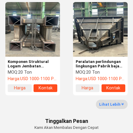
Komponen Struktural
Peralatan perlindungan
Logam Jembatan
lingkungan Pabrik baja
Struktur Baja Pengolahan
berat untuk pengolahan
MOQ:
20 Ton
MOQ:
20 Ton
Jembatan dermaga
gas Energi penggunaan
Harga:
USD 1000-1100 PER TON
Harga:
USD 1000-1100 PER TON
kembali
Harga
Kontak
Harga
Kontak
terbaik
terbaik
Lihat Lebih
Tinggalkan Pesan
Kami Akan Membalas Dengan Cepat