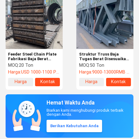
Feeder Steel Chain Plate
Struktur Truss Baja
Fabrikasi Baja Berat
Tugas Berat Disesuaikan
Conveyor Rantai Custom
yang Dibuat untuk
MOQ:
20 Ton
MOQ:
50 Ton
Jembatan
Harga:
USD 1000-1100 PER TON
Harga:
9000-13000RMB Per Ton
Harga
Kontak
Harga
Kontak
terbaik
terbaik
Hemat Waktu Anda
Biarkan kami menghubungi produk terbaik
dengan Anda.
Berikan Kebutuhan Anda