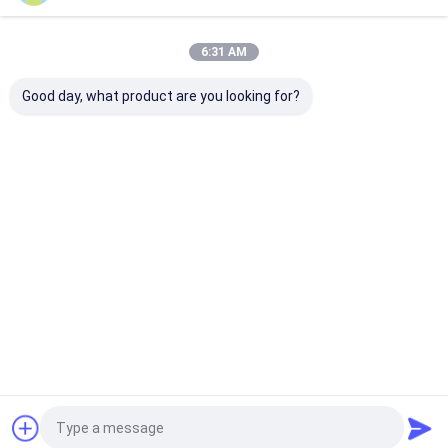
Presisi
Rumah
Tentang kita
Hubungi kami
6:31 AM
Sitemap
Kebijakan Privasi
Kualitas
Pembuatan struktur baja
Pabrik cina.Copyright © 2026
Good day, what product are you looking for?
Shandong Sunway Steel Building Co., Ltd.. All Rights Reserved.
Rumah
Produk
Tentang Kita
Wisata
Pabrik