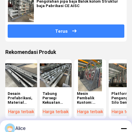
Pengolahan pipa baja Balok kolom Struktur
baja Pabrikasi CE AISC
Terus
Rekomendasi Produk
Desain
Tabung
Mesin
Platform
Prefabrikasi,
Persegi
Pembalik
Pengangka
Material
Kekuatan
Kustom:
Silo Semen
China,
Tinggi untuk
Fabrikasi
Pengangka
Fabrikasi
Bangunan &
Presisi dari
Tugas Ber
Harga terbaik
Harga terbaik
Harga terbaik
Harga terb
Standar UE:
Gudang
Spesifikasi
yang Dapa
Solusi
Prefab:
Anda
Disesuaika
Bangunan
Bersertifikasi
dengan
Alice
Global
ASTM/EN
Keamanan