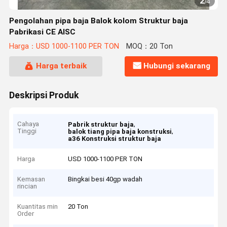
2
/
4
Pengolahan pipa baja Balok kolom Struktur baja
Pabrikasi CE AISC
Harga：USD 1000-1100 PER TON
MOQ：20 Ton
Harga terbaik
Hubungi sekarang
Deskripsi Produk
Cahaya
,
Pabrik struktur baja
Tinggi
,
balok tiang pipa baja konstruksi
a36 Konstruksi struktur baja
Harga
USD 1000-1100 PER TON
Kemasan
Bingkai besi 40gp wadah
rincian
Kuantitas min
20 Ton
Order