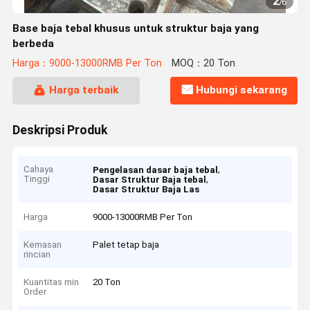
2
/
6
Base baja tebal khusus untuk struktur baja yang
berbeda
Harga：9000-13000RMB Per Ton
MOQ：20 Ton
Harga terbaik
Hubungi sekarang
Deskripsi Produk
Cahaya
,
Pengelasan dasar baja tebal
Tinggi
,
Dasar Struktur Baja tebal
Dasar Struktur Baja Las
Harga
9000-13000RMB Per Ton
Kemasan
Palet tetap baja
rincian
Kuantitas min
20 Ton
Order