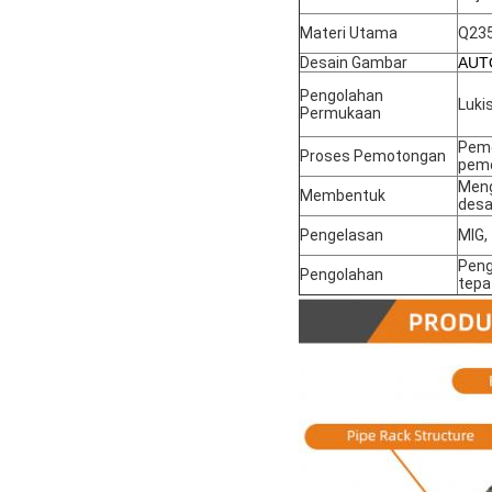
Materi Utama
Q235
Desain Gambar
AUT
Pengolahan
Luki
Permukaan
Pemo
Proses Pemotongan
pemo
Meng
Membentuk
desa
Pengelasan
MIG,
Peng
Pengolahan
tepa