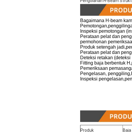
Pengolahan H-Beam Struktur
Bagaimana H-beam kami 
Pemotongan
,
penggiling
Inspeksi pemotongan (in
Perataan pelat dan pen
permohonan pemeriksaa
Produk setengah jadi,pe
Perataan pelat dan peng
Deteksi retakan (deteksi
Fitting baja berbentuk 
Pemeriksaan pemasanga
Pengelasan, penggiling
,
Inspeksi pengelasan
,
pem
Produk
Baja