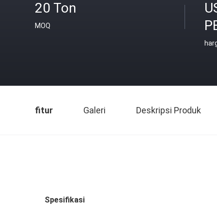
20 Ton
U
P
MOQ
har
fitur
Galeri
Deskripsi Produk
Spesifikasi