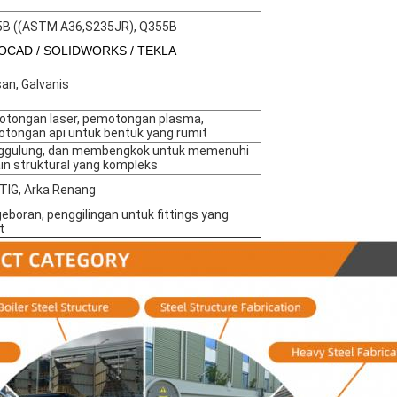
B ((ASTM A36,S235JR), Q355B
OCAD / SOLIDWORKS / TEKLA
san, Galvanis
tongan laser, pemotongan plasma,
tongan api untuk bentuk yang rumit
gulung, dan membengkok untuk memenuhi
in struktural yang kompleks
 TIG, Arka Renang
eboran, penggilingan untuk fittings yang
t