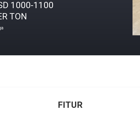
SD 1000-1100
ER TON
ga
FITUR