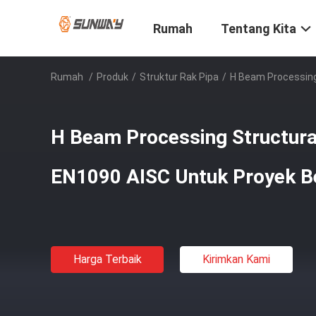
Rumah
Tentang Kita
Rumah
/
Produk
/
Struktur Rak Pipa
/
H Beam Processing 
H Beam Processing Structural
EN1090 AISC Untuk Proyek B
Harga Terbaik
Kirimkan Kami